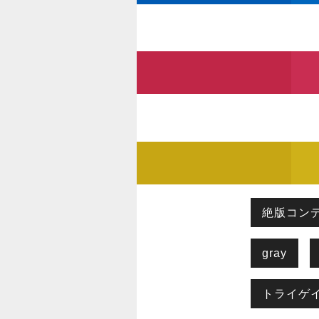
絶版コン
gray
トライゲ