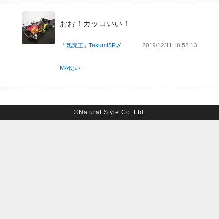
おお！カッコいい！
「既読王」TakumiSP〆
2019/12/11 18:52:13
MA使い
©Natural Style Co, Ltd.