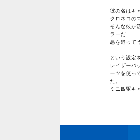
彼の名はキャ
クロネコの
そんな彼が
ラーだ

悪を追って
という設定を
レイザーバ
ーツを使っ
た。

ミニ四駆キ