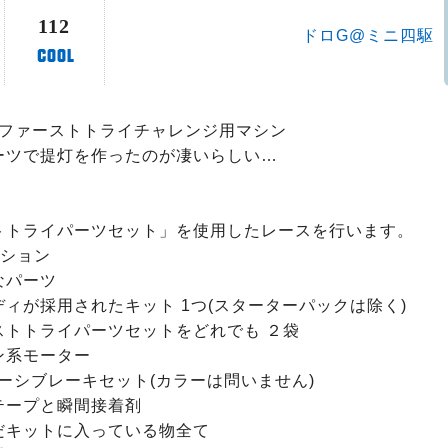
112
ドロG@ミニ四駆
のファーストトライチャレンジ用マシン

ーツで提灯を作ったのが凄いらしい…

トトライパーツセット」を使用したレースを行います。

ション

パーツ

ィが採用されたキット 1つ(スターターパックは除く)

トトライパーツセットをどれでも ２袋

系モーター

ーシブレーキセット(カラーは問いません)

ープと瞬間接着剤

だキットに入っている物全て
