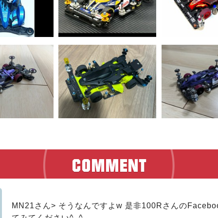
MN21さん> そうなんですよw 是非100RさんのFaceb
てみてください^_^