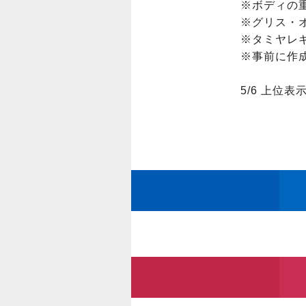
※ボディの重
※グリス・
※タミヤレギ
※事前に作
5/6 上位