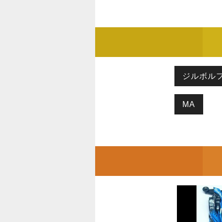
ジルボル
MA