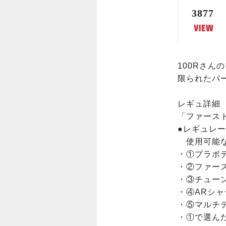
3877
100Rさん
限られたパ
レギュ詳細

「ファース
●レギュレー
　使用可能な
・①プラボデ
・②ファース
・③チューン
・④ARシャ
・⑤マルチテ
・①で選ん