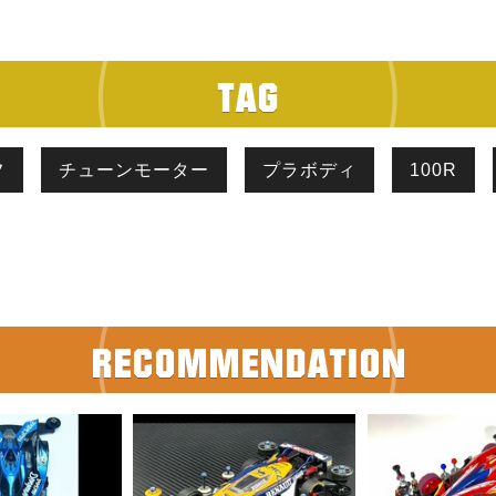
フ
チューンモーター
プラボディ
100R