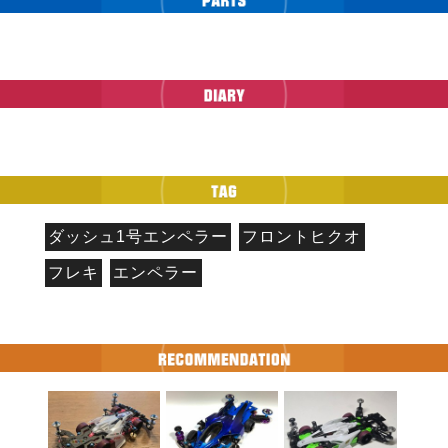
ダッシュ1号エンペラー
フロントヒクオ
フレキ
エンペラー