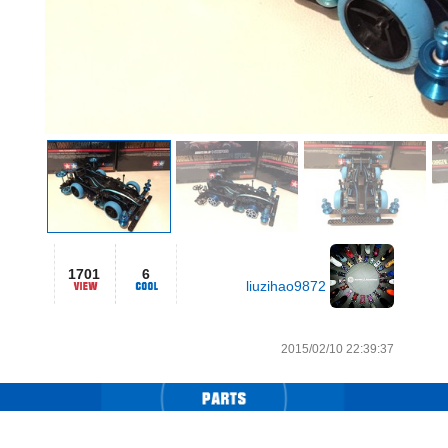
1701
6
liuzihao9872
2015/02/10 22:39:37