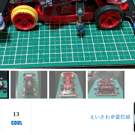
13
えいさわ＠提灯組