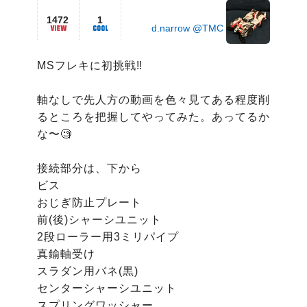
1472
1
d.narrow @TMC
MSフレキに初挑戦‼️

軸なしで先人方の動画を色々見てある程度削
るところを把握してやってみた。あってるか
な〜🧐

接続部分は、下から

ビス

おじぎ防止プレート

前(後)シャーシユニット

2段ローラー用3ミリパイプ

真鍮軸受け

スラダン用バネ(黒)

センターシャーシユニット

スプリングワッシャー
