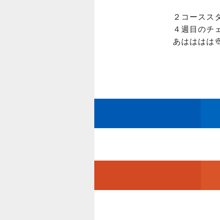
２コーススタ
４週目のチェ
あはははは