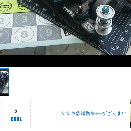
5
ササキ@縁勢/㈱モゲざんまい