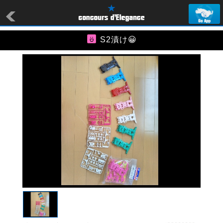
S2漬け😀