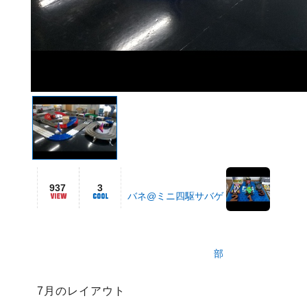
937
3
バネ@ミニ四駆サバゲ
部
7月のレイアウト