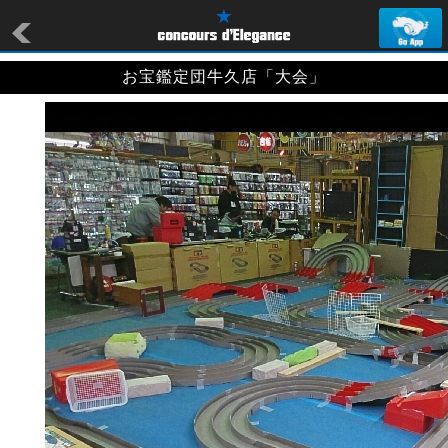
お宝鑑定団牛久店「大会」