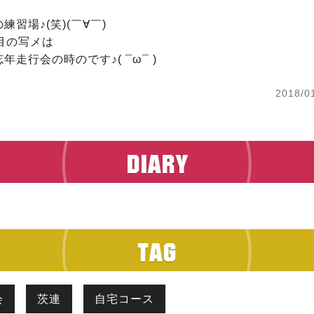
習場♪(笑)(￣∀￣)

目の写メは

年走行会の時のです♪( ¯ω¯ )
2018/0
会
茨連
自宅コース