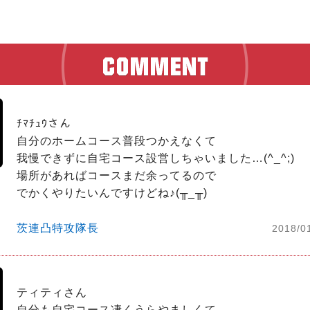
ﾁﾏﾁｭｳさん

自分のホームコース普段つかえなくて

我慢できずに自宅コース設営しちゃいました…(^_^;)

場所があればコースまだ余ってるので

でかくやりたいんですけどね♪(╥_╥)
茨連凸特攻隊長
2018/0
ティティさん

自分も自宅コース凄くうらやましくて
