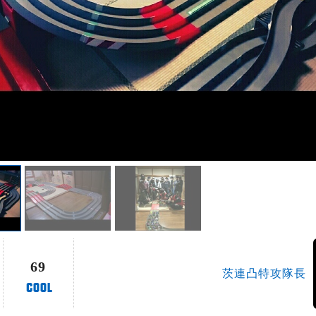
69
茨連凸特攻隊長