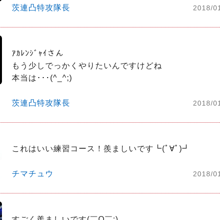
茨連凸特攻隊長
2018/0
ｱｶﾚﾝｼﾞｬｲさん

もう少しでっかくやりたいんですけどね

本当は･･･(^_^;)
茨連凸特攻隊長
2018/0
これはいい練習コース！羨ましいです┗(ﾟ∀ﾟ)┛
チマチュウ
2018/0
すごく羨ましいです(￣O￣;)