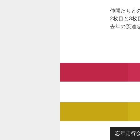
仲間たちとの練
2枚目と3枚
去年の茨連忘
忘年走行