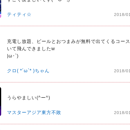
ティティ☆
2018/0
充電し放題、ビールとおつまみが無料で出てくるコー
いて飛んできましたw

|ω･`)
クロ( *´ω`* )ちゃん
2018/0
うらやましい(^ー^)
マスターアジア東方不敗
2018/0