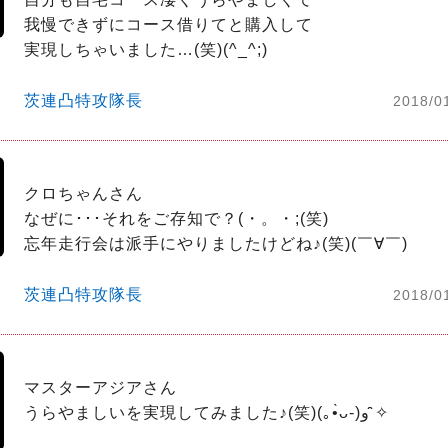
我慢できずにコース借りてと購入して

実現しちゃいました…(笑)(^_^;)
茨連凸特攻隊長
2018/0
クロちゃんさん

なぜに･･･それをご存知で？(・。・;(笑)

忘年走行会は派手にやりましたけどね♪(笑)(￣∀￣)
茨連凸特攻隊長
2018/0
マスターアジアさん

うらやましいを実現してみました♪(笑)(｡•̀ᴗ-)و ̑̑✧