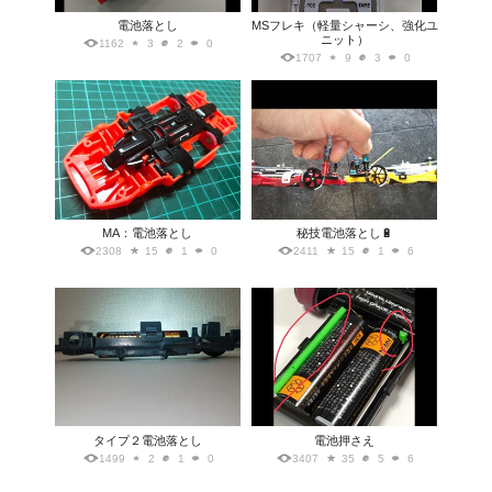
電池落とし
MSフレキ（軽量シャーシ、強化ユ
ニット）
1162
3
2
0
1707
9
3
0
MA：電池落とし
秘技電池落とし🔋
2308
15
1
0
2411
15
1
6
タイプ２電池落とし
電池押さえ
1499
2
1
0
3407
35
5
6