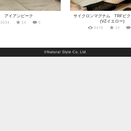
アイアンビーク
サイクロンマグナム TRFビ
(VZイエロー)
3034
14
0
4476
24
©Natural Style Co, Ltd.