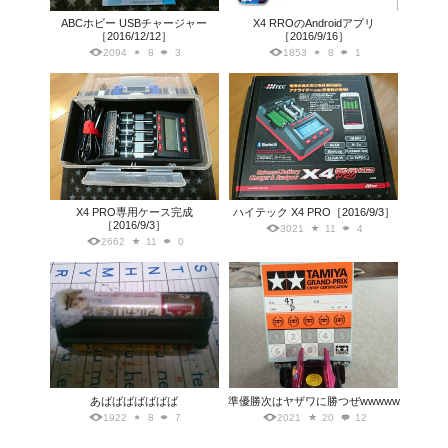
ABCホビー USBチャージャー
X4 RROのAndroidアプリ
［2016/12/12］
［2016/9/16］
2094
8
3
1853
8
1
X4 PRO専用ケース完成
ハイテック X4 PRO［2016/9/3］
［2016/9/3］
3021
11
4
2662
11
0
あばばばばばばば
準優勝次はヤザワに勝つぜwwwww
1922
8
7
2021
20
12