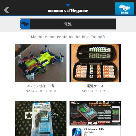
電池
Machine that contains the tag. Found
8
3レーン仕様 1号
電池ケース
2377
14
0
1524
4
0