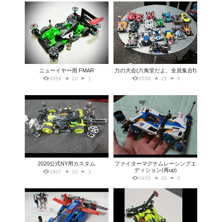
ニューイヤー用 FMAR
力の大会(六角堂だよ、全員集合❗)
3359
23
1
2558
15
0
2020公式NY用カスタム
ファイターマグナムレーシングエ
ディション(再up)
1907
10
3
2835
20
0