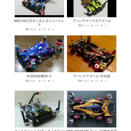
MSZ-010 ZZガンダム Gフォートレ
アバンテマークⅢアズール
ス
3710
25
0
2634
25
0
JC2019仕様S2-Ⅱ
アバンテアズール JC仕様
2493
28
0
3264
33
0