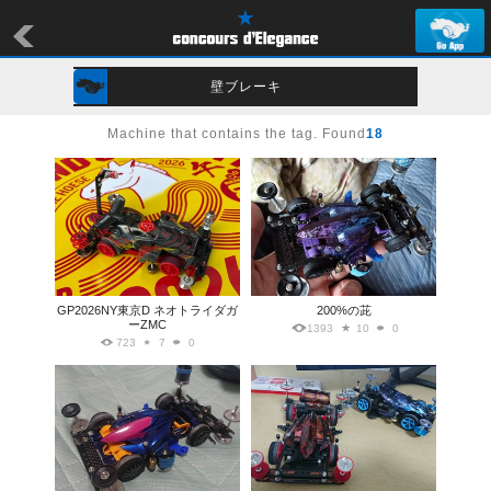
壁ブレーキ
Machine that contains the tag. Found
18
GP2026NY東京D ネオトライダガ
200%の茈
ーZMC
1393
10
0
723
7
0