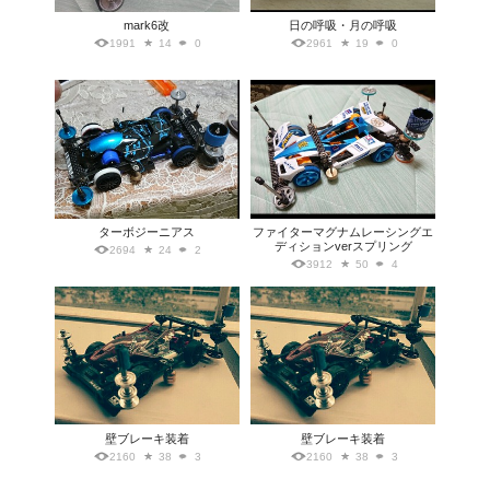
mark6改
日の呼吸・月の呼吸
1991
14
0
2961
19
0
ターボジーニアス
ファイターマグナムレーシングエ
ディションverスプリング
2694
24
2
3912
50
4
壁ブレーキ装着
壁ブレーキ装着
2160
38
3
2160
38
3