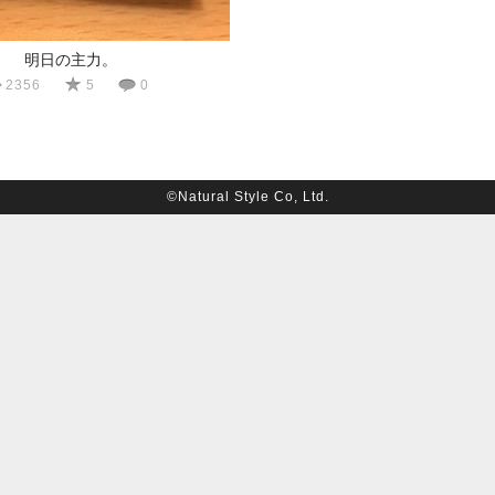
明日の主力。
2356
5
0
©Natural Style Co, Ltd.