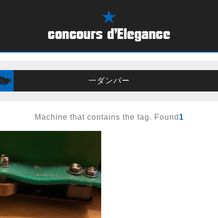
一ダンパー
Machine that contains the tag. Found
1