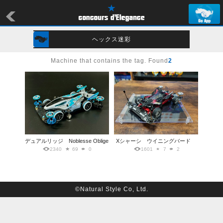
ヘックス迷彩
Machine that contains the tag. Found
2
デュアルリッジ Noblesse Oblige
Xシャーシ ウイニングバード
2340
69
0
1601
7
2
©Natural Style Co, Ltd.