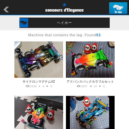
ヘイホー
Machine that contains the tag. Found
53
サイクロンマグナムVZ
アドバンスパックカラフルセット
2430
6
0
1937
10
0