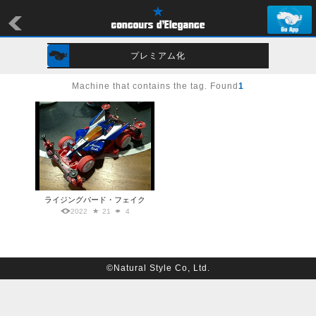
プレミアム化
Machine that contains the tag. Found
1
ライジングバード・フェイク
2022
21
4
©Natural Style Co, Ltd.