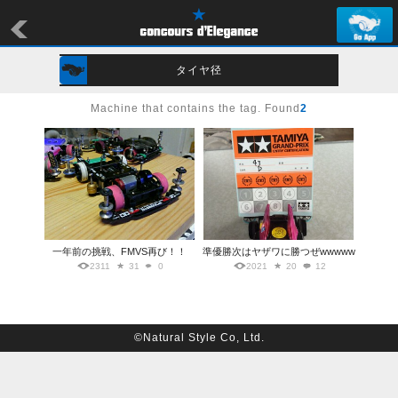
タイヤ径
Machine that contains the tag. Found
2
一年前の挑戦、FMVS再び！！
準優勝次はヤザワに勝つぜwwwww
2311
31
0
2021
20
12
©Natural Style Co, Ltd.