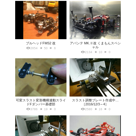
ブルヘッドFMS2 改
アバンテ MK.Ⅱ改 くまもんスペシ
ャル
2654
50
6
2134
10
0
可変スラスト変形機構連動スライ
スラスト調整プレート作成中…
ドFダンパー基礎部
［2016/12/3～4］
3786
19
0
2580
16
0