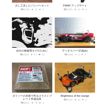
少し工夫したバンパーカット
FMAR アップデート
2028
12
1
3385
24
2
自分の検索用タグのために
ディオスパーダ(低め)
3669
17
12
2390
4
0
ダイソーの木材で作るスラストプ
Brightness of the orange
レート作成治具
2015
23
0
6001
78
4