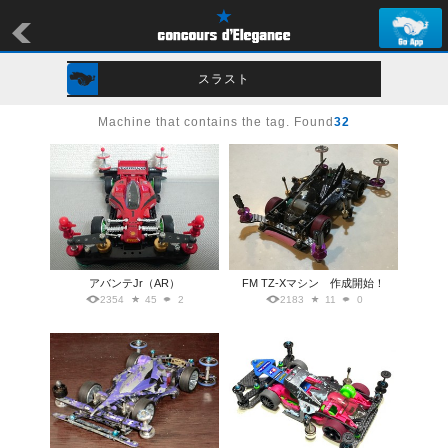
スラスト
Machine that contains the tag. Found
32
アバンテJr（AR）
FM TZ-Xマシン 作成開始！
2354
45
2
2183
11
0