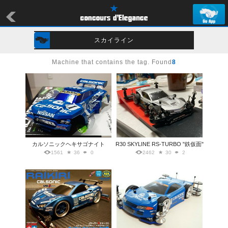
スカイライン
Machine that contains the tag. Found
8
カルソニックヘキサゴナイト
R30 SKYLINE RS-TURBO "鉄仮面"
1561
36
0
2462
30
2