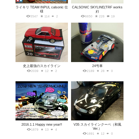
ライキリ TEAM INPUL calsonic 仕
CALSONIC SKYLINE(TRF works
様
jr)
5547
114
2
6650
226
19
史上最強のスカイライン
24号車
2039
12
2
2189
28
0
2016.1.1 Happy new year!!
V35 スカイラインクーペ（和風
Ver.）
1879
13
4
1691
12
0