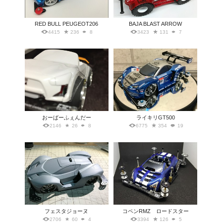
RED BULL PEUGEOT206
BAJA BLAST ARROW
4415
236
8
3423
131
7
おーばーふぇんだー
ライキリGT500
2146
26
8
6775
354
19
フェスタジョーヌ
コペンRMZ ロードスター
2706
60
4
3394
126
5