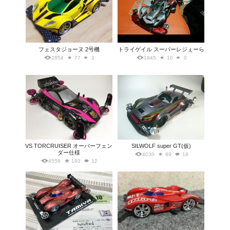
フェスタジョーヌ 2号機
トライゲイル スーパーレジぇーら
2854
77
3
1945
10
0
VS TORCRUISER オーバーフェン
SILWOLF super GT(仮)
ダー仕様
4030
89
19
4556
193
12