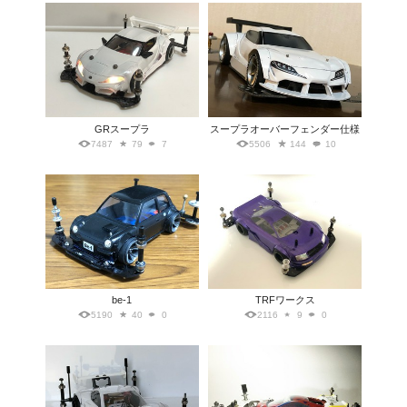
GRスープラ
スープラオーバーフェンダー仕様
7487
79
7
5506
144
10
be-1
TRFワークス
5190
40
0
2116
9
0