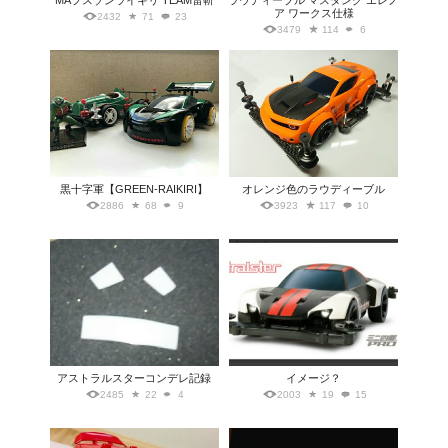
MAプスゾンライキリ TEAM雷斬
ラウディーブル マスタング エレノ
ア ワークス仕様
2432
71
23
3479
114
6
黒十字軍【GREEN-RAIKIRI】
オレンジ色のラウディーブル
2886
68
9
3923
117
10
アストラルスターコンデレ記録
イメージ？
2485
22
4
2003
19
15