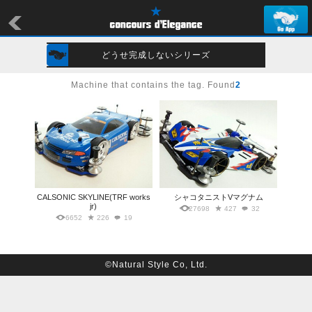
どうせ完成しないシリーズ
Machine that contains the tag. Found
2
CALSONIC SKYLINE(TRF works
シャコタニストVマグナム
jr)
27698
427
32
6652
226
19
©Natural Style Co, Ltd.