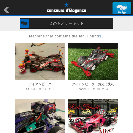
えのもとサーキット
Machine that contains the tag. Found
13
アイアンビーク
アイアンビーク（お先に失礼
3037
14
0
2630
10
4