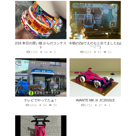
2/16 本日の買い物 からのコンテス
今朝のZipでえのもと出てましたね(
ト
￣▽￣)
1725
18
2
3223
67
10
テレビでやってたぁ！
AVANTE MK.Ⅲ JC2015LE
3264
58
59
1752
37
4