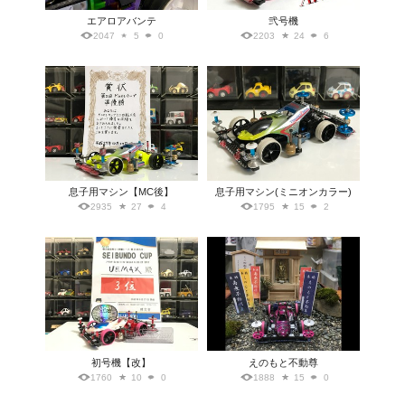
エアロアバンテ
弐号機
2047
5
0
2203
24
6
息子用マシン【MC後】
息子用マシン(ミニオンカラー)
2935
27
4
1795
15
2
初号機【改】
えのもと不動尊
1760
10
0
1888
15
0