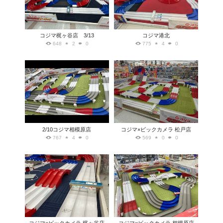
コジマ梶ヶ谷店 3/13
コジマ港北
648
2
0
775
4
0
2/10コジマ相模原店
コジマ×ビックカメラ 松戸店
767
4
0
569
0
0