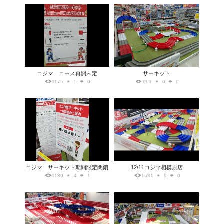
コジマ コース再開未定
サーキット
1175
5
0
991
0
0
コジマ サーキット期間限定閉鎖
12/11コジマ相模原店
1180
4
1
1631
9
0