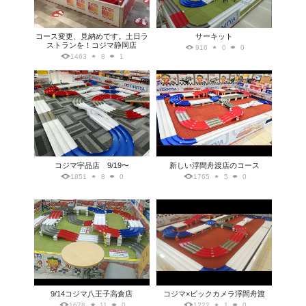
コース変更、見納めです。土日ラ
サーキット
ストランを！コジマ静岡店
916
0
0
1463
8
1
コジマ宇品店 9/19〜
新しい浮間舟渡店のコース
1851
8
0
1765
5
0
9/14コジマ八王子高倉店
コジマ×ビックカメラ浮間舟渡
1678
11
0
1222
1
0