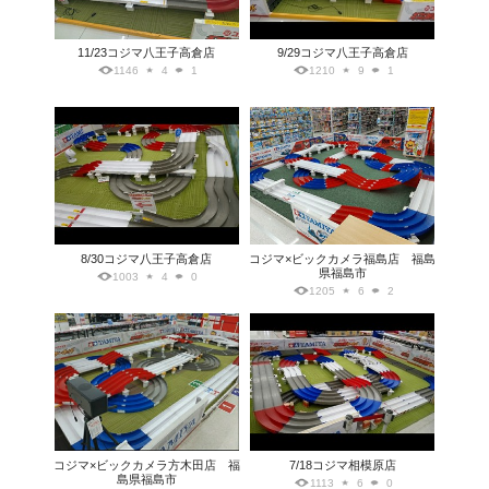
11/23コジマ八王子高倉店
9/29コジマ八王子高倉店
1146
4
1
1210
9
1
8/30コジマ八王子高倉店
コジマ×ビックカメラ福島店 福島
県福島市
1003
4
0
1205
6
2
コジマ×ビックカメラ方木田店 福
7/18コジマ相模原店
島県福島市
1113
6
0