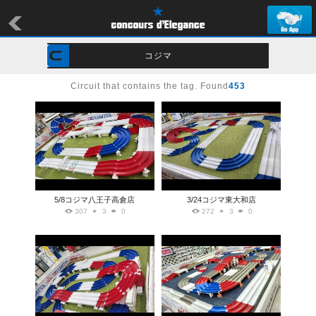
コジマ
Circuit that contains the tag. Found
453
5/8コジマ八王子高倉店
3/24コジマ東大和店
307
3
0
272
3
0