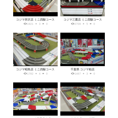
コジマ所沢店 ミニ四駆コース
コジマ三鷹店 ミニ四駆コース
1921
3
0
2709
5
0
コジマ昭島店 ミニ四駆コース
千葉県 コジマ柏店
1782
4
0
1467
3
0