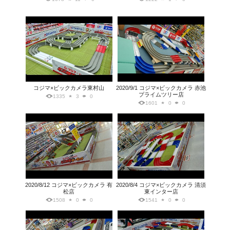
コジマ×ビックカメラ東村山
2020/9/1 コジマ×ビックカメラ 赤池
プライムツリー店
1335
3
0
1601
0
0
2020/8/12 コジマ×ビックカメラ 有
2020/8/4 コジマ×ビックカメラ 清須
松店
東インター店
1508
0
0
1541
0
0