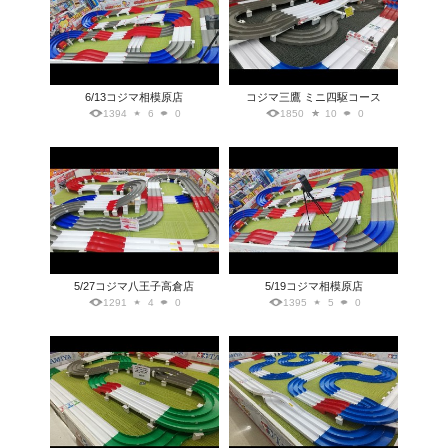
6/13コジマ相模原店
コジマ三鷹 ミニ四駆コース
1394
6
0
1850
10
0
5/27コジマ八王子高倉店
5/19コジマ相模原店
1291
4
0
1395
5
0