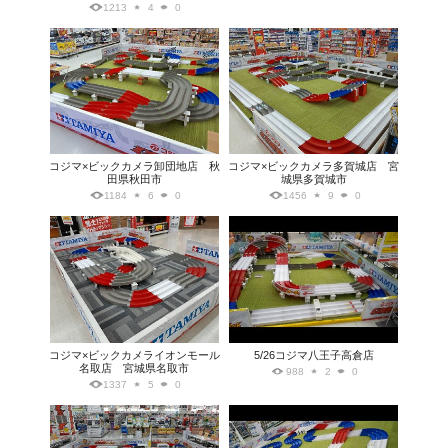
1213
4
0
コジマ×ビックカメラ卸団地店 秋
コジマ×ビックカメラ多賀城店 宮
田県秋田市
城県多賀城市
1184
6
0
1456
9
0
コジマ×ビックカメライオンモール
5/26コジマ八王子高倉店
名取店 宮城県名取市
988
2
0
1337
5
0