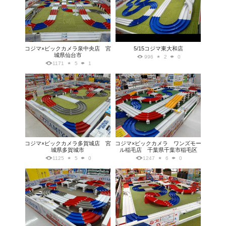
コジマ×ビックカメラ泉中央店 宮
5/15コジマ東大和店
城県仙台市
996
2
0
1171
5
1
コジマ×ビックカメラ多賀城店 宮
コジマ×ビックカメラ ワンズモー
城県多賀城市
ル稲毛店 千葉県千葉市稲毛区
1125
5
0
1247
6
0