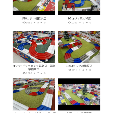
1/10コジマ相模原店
1/8コジマ東大和店
1081
5
0
1287
6
0
コジマ×ビックカメラ福島店 福島
12/13コジマ相模原店
県福島市
1117
4
0
1296
7
0