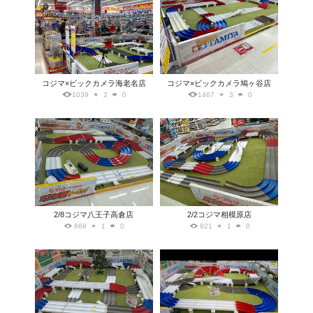
コジマ×ビックカメラ海老名店
コジマ×ビックカメラ鳩ヶ谷店
1039
2
0
1467
3
0
2/8コジマ八王子高倉店
2/2コジマ相模原店
869
1
0
921
1
0