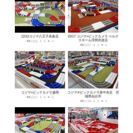
12/12コジマ八王子高倉店
10/17 コジマ×ビックカメラ ベルク
スモール浮間舟渡店
1462
5
0
1657
1
0
コジマ×ビックカメラ盛岡
コジマ✕ビックカメラ泉中央店 宮
城県仙台市
1817
9
0
1739
8
0