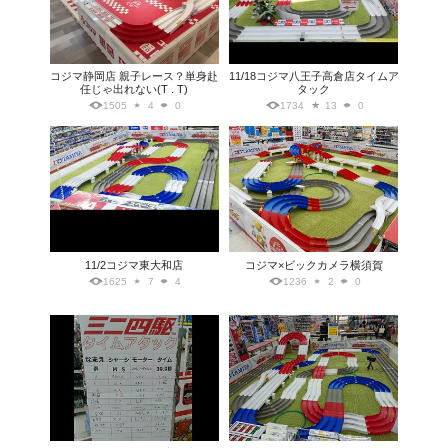
コジマ静岡店 親子レース？単身赴
11/18コジマ八王子高倉店タイムア
任じゃ出れない(T . T)
タック
1505
4
0
1734
13
0
11/2コジマ東大和店
コジマ×ビックカメラ横須賀
1625
7
4
1236
2
0