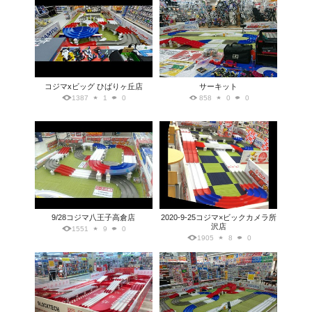
コジマxビッグ ひばりヶ丘店
サーキット
1387
1
0
858
0
0
9/28コジマ八王子高倉店
2020-9-25コジマ×ビックカメラ所
沢店
1551
9
0
1905
8
0