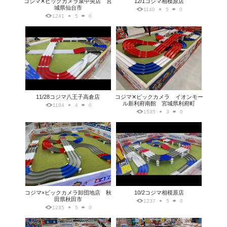
コジマ✕ビックカメラ泉中央店 宮
12/1コジマ相模原店
城県仙台市
1140
5
0
1241
5
0
11/28コジマ八王子高倉店
コジマ✕ビックカメラ イオンモー
ル新利府南館 宮城県利府町
1184
4
0
1535
3
0
コジマ×ビックカメラ卸団地店 秋
10/2コジマ相模原店
田県秋田市
1237
5
0
1235
5
0