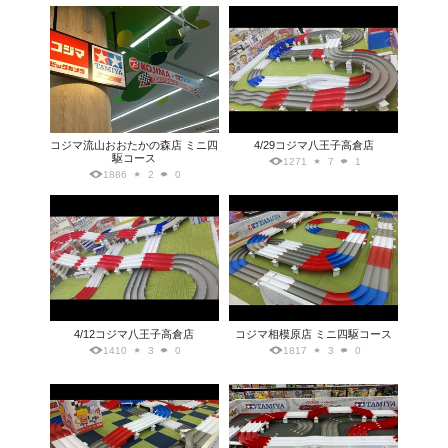
コジマ流山おおたかの森店 ミニ四
4/29コジマ八王子高倉店
駆コース
1271
7
1
1886
2
0
4/12コジマ八王子高倉店
コジマ相模原店 ミニ四駆コース
1410
3
0
1817
3
0