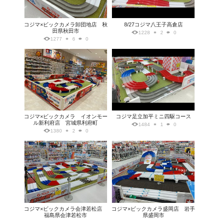
コジマ×ビックカメラ卸団地店 秋
8/27コジマ八王子高倉店
田県秋田市
1228
2
0
1277
6
0
コジマ×ビックカメラ イオンモー
コジマ足立加平ミニ四駆コース
ル新利府店 宮城県利府町
1484
1
0
1380
2
0
コジマ×ビックカメラ会津若松店
コジマ×ビックカメラ盛岡店 岩手
福島県会津若松市
県盛岡市