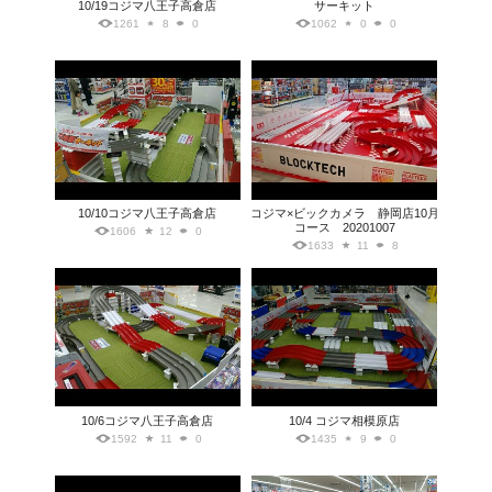
10/19コジマ八王子高倉店
サーキット
1261
8
0
1062
0
0
10/10コジマ八王子高倉店
コジマ×ビックカメラ 静岡店10月
コース 20201007
1606
12
0
1633
11
8
10/6コジマ八王子高倉店
10/4 コジマ相模原店
1592
11
0
1435
9
0