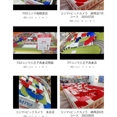
7/23コジマ相模原店
コジマ×ビックカメラ 静岡店7月
コース 20210720
1488
5
0
1658
11
0
7/12コジマ八王子高倉店閉鎖
7/7コジマ八王子高倉店
1258
3
0
1461
4
0
コジマ×ビックカメラ 名谷店
コジマ×ビックカメラ 静岡店6月
コース 20210625
1524
2
0