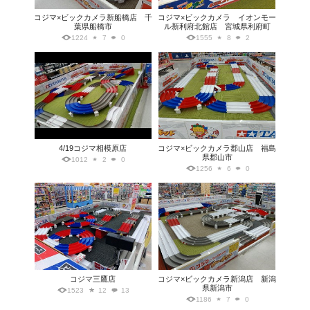
コジマ×ビックカメラ新船橋店 千
コジマ×ビックカメラ イオンモー
葉県船橋市
ル新利府北館店 宮城県利府町
1224
7
0
1555
8
2
4/19コジマ相模原店
コジマ×ビックカメラ郡山店 福島
県郡山市
1012
2
0
1256
6
0
コジマ三鷹店
コジマ×ビックカメラ新潟店 新潟
県新潟市
1523
12
13
1186
7
0