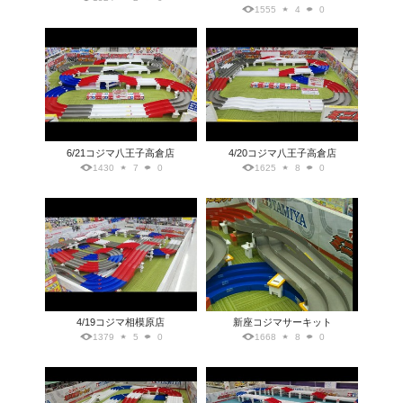
1555
4
0
6/21コジマ八王子高倉店
4/20コジマ八王子高倉店
1430
7
0
1625
8
0
4/19コジマ相模原店
新座コジマサーキット
1379
5
0
1668
8
0