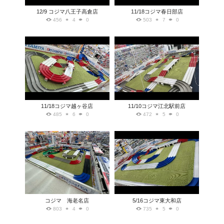
12/9 コジマ八王子高倉店
11/18コジマ春日部店
456
4
0
503
7
0
11/18コジマ越ヶ谷店
11/10コジマ江北駅前店
485
6
0
472
5
0
コジマ 海老名店
5/16コジマ東大和店
803
4
0
735
5
0