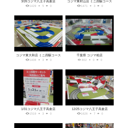
3/26コジマ八王子高倉店
コジマ東村山店 ミニ四駆コース
1429
5
0
1471
3
0
コジマ東大和店 ミニ四駆コース
千葉県 コジマ柏店
1408
3
0
802
0
0
1/31コジマ八王子高倉店
12/25コジマ八王子高倉店
1519
3
0
1626
7
0