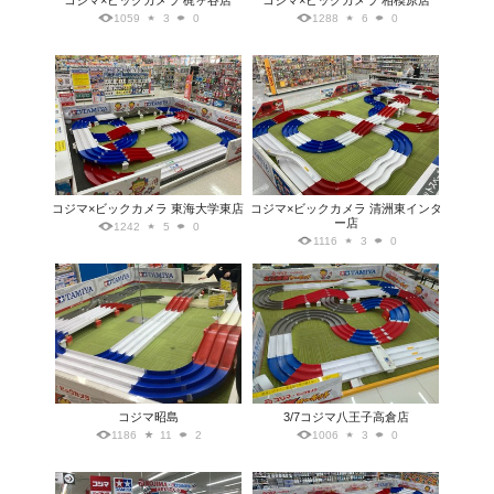
コジマ×ビックカメラ 梶ヶ谷店
コジマ×ビックカメラ 相模原店
1059
3
0
1288
6
0
コジマ×ビックカメラ 東海大学東店
コジマ×ビックカメラ 清洲東インタ
ー店
1242
5
0
1116
3
0
コジマ昭島
3/7コジマ八王子高倉店
1186
11
2
1006
3
0