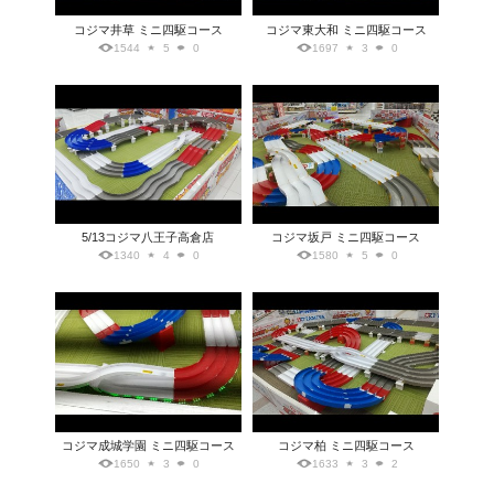
コジマ井草 ミニ四駆コース
コジマ東大和 ミニ四駆コース
1544
5
0
1697
3
0
5/13コジマ八王子高倉店
コジマ坂戸 ミニ四駆コース
1340
4
0
1580
5
0
コジマ成城学園 ミニ四駆コース
コジマ柏 ミニ四駆コース
1650
3
0
1633
3
2