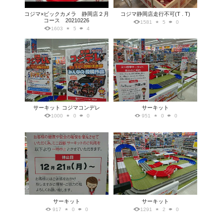
コジマ×ビックカメラ 静岡店２月
コジマ静岡店走行不可(T . T)
コース 20210226
1581
5
0
1603
5
4
サーキット コジマコンデレ
サーキット
1000
0
0
951
0
0
サーキット
サーキット
917
0
0
1291
2
0