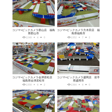
コジマ×ビックカメラ郡山店 福島
コジマ×ビックカメラ方木田店 福
県郡山市
島県福島市
1248
4
0
1352
7
2
コジマ×ビックカメラ会津若松店
コジマ×ビックカメラ盛岡店 岩手
福島県会津若松市
県盛岡市
1358
6
2
1394
6
0