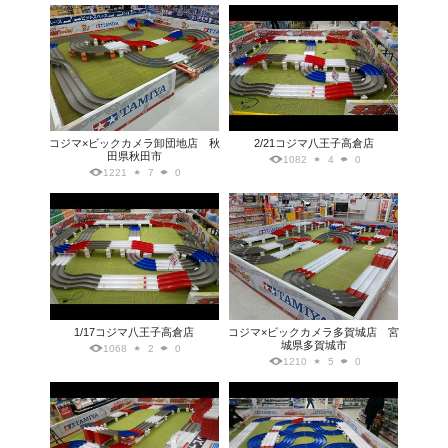
コジマ×ビックカメラ卸団地店 秋
2/21コジマ八王子高倉店
田県秋田市
1082
4
0
1221
7
0
1/17コジマ八王子高倉店
コジマ×ビックカメラ多賀城店 宮
城県多賀城市
1068
2
0
1210
5
0