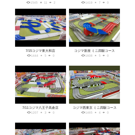
1545
11
2
1419
7
0
7/15コジマ東大和店
コジマ新座 ミニ四駆コース
1444
5
0
1608
5
0
7/11コジマ八王子高倉店
コジマ西東京 ミニ四駆コース
1207
3
0
1465
4
0