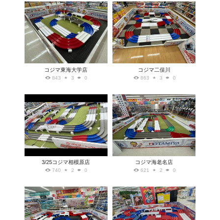
コジマ東海大学店
コジマ二俣川
843
3
0
863
3
0
3/25コジマ相模原店
コジマ海老名店
740
2
0
621
2
0