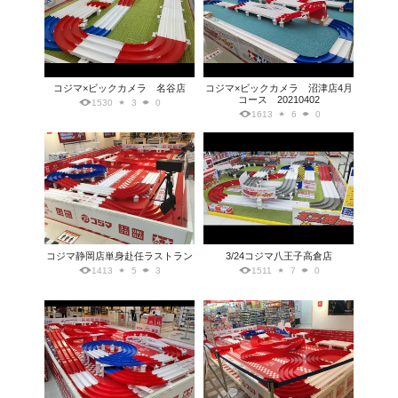
コジマ×ビックカメラ 名谷店
コジマ×ビックカメラ 沼津店4月
コース 20210402
1530
3
0
1613
6
0
コジマ静岡店単身赴任ラストラン
3/24コジマ八王子高倉店
1413
5
3
1511
7
0