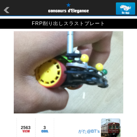
FRP削り出しスラストプレート
2563
3
がた@BT's