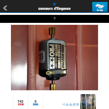
？
743
0
ペルセポネ