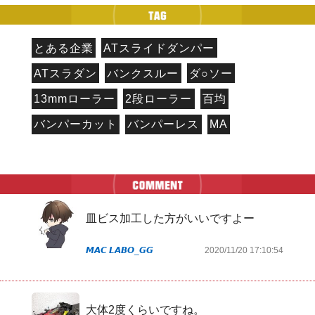
とある企業
ATスライドダンパー
ATスラダン
バンクスルー
ダ○ソー
13mmローラー
2段ローラー
百均
バンパーカット
バンパーレス
MA
皿ビス加工した方がいいですよー
𝙈‌𝘼‌𝘾 𝙇‌𝘼‌𝘽‌𝙊_𝙂‌𝙂
2020/11/20 17:10:54
大体2度くらいですね。