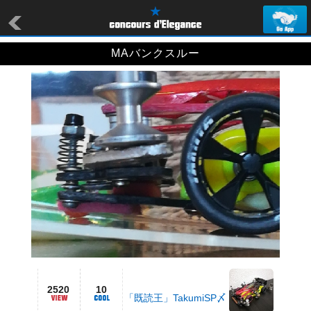
MAバンクスルー
2520
10
「既読王」TakumiSP〆