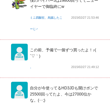
僕のハイパー3は29800回っててニュー
イヤーで御臨終にw
ミニ四駆狂、烏賊したこ
2015/02/27 21:53:46
ーじ♂
この前、予備で一個ずつ買ったよ！♪( 
´▽｀)
。
2015/02/27 21:49:12
自分が今使ってるHD3JDも開けポンで
25500回ってたよ、今は27000位か
な。(･･;)