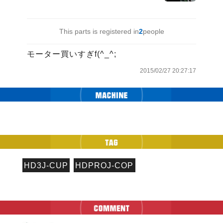
This parts is registered in
2
people
2015/02/27 20:27:17
HD3J-CUP
HDPROJ-COP