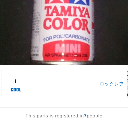
1
ロックレア
This parts is registered in
7
people