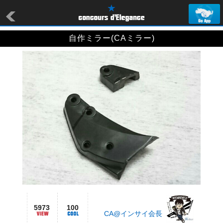
自作ミラー(CAミラー)
5973
100
CA@インサイ会長