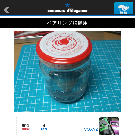
ベアリング脱脂用
904
4
VOXYZ