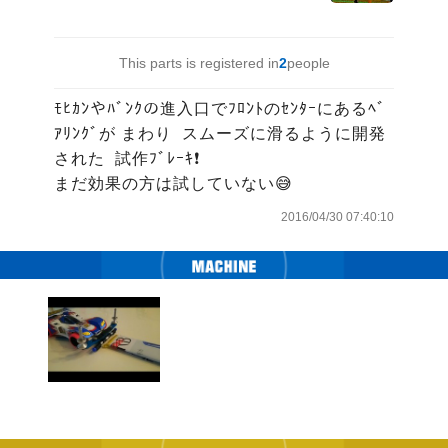
This parts is registered in
2
people
ﾓﾋｶﾝやﾊﾞﾝｸの進入口でﾌﾛﾝﾄのｾﾝﾀｰにあるﾍﾞ
ｱﾘﾝｸﾞが まわり  スムーズに滑るように開発
された  試作ﾌﾞﾚｰｷ❗

まだ効果の方は試していない😅
2016/04/30 07:40:10