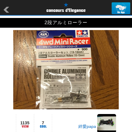
2段アルミローラー
1135
7
絆愛papa