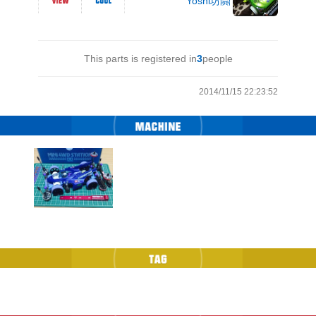
Yoshi坊🤗
This parts is registered in
3
people
2014/11/15 22:23:52