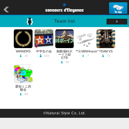
Team list
6
WINNERS
中学生の会
御殿場峠ボ
**Jr.MINI4racer"
TEAM.VS
ーイス組
15
152
7
75
GTB
60
愛知ミニ四
駆会
68
©Natural Style Co, Ltd.