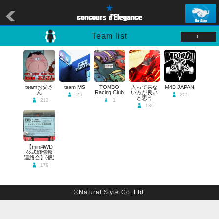
Team list
6
teamお父さ
team MS
TOMBO
入って来な
M4D JAPAN
ん
Racing Club
い方が良い
25
205
と思う
213
1
139
【mini4WD
公式戦情報
連絡会】(仮)
179
©Natural Style Co, Ltd.