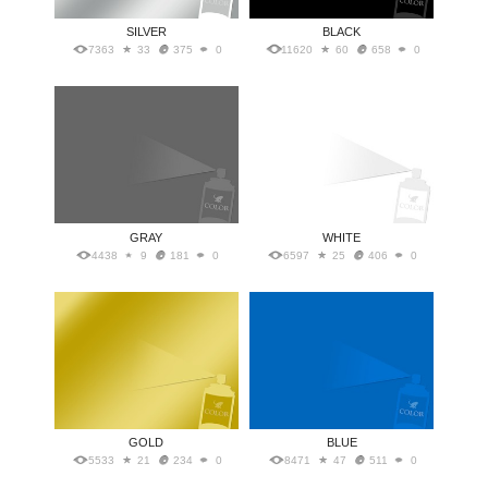
SILVER
BLACK
7363
33
375
0
11620
60
658
0
GRAY
WHITE
4438
9
181
0
6597
25
406
0
GOLD
BLUE
5533
21
234
0
8471
47
511
0