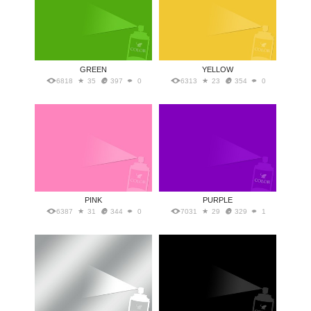
GREEN
YELLOW
6818
35
397
0
6313
23
354
0
PINK
PURPLE
6387
31
344
0
7031
29
329
1