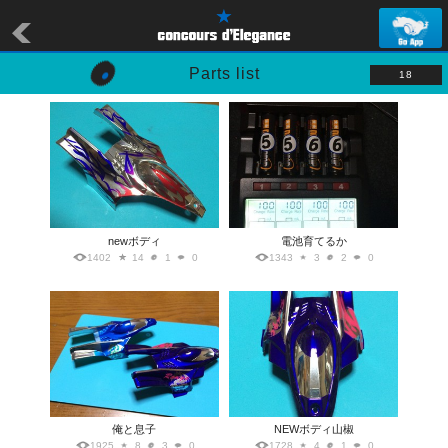
Parts list
18
newボディ
電池育てるか
1402
14
1
0
1343
3
2
0
俺と息子
NEWボディ山椒
1925
8
3
0
1728
4
1
0