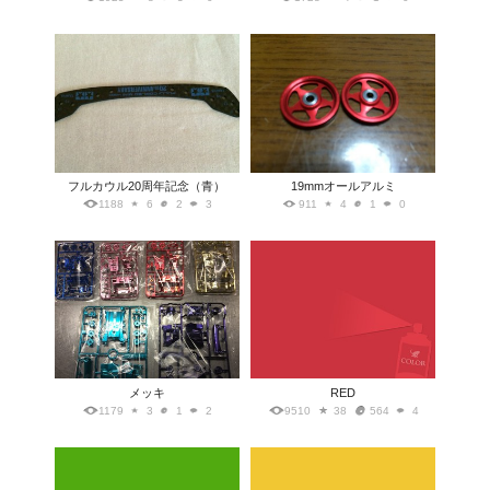
フルカウル20周年記念（青）
19mmオールアルミ
1188
6
2
3
911
4
1
0
メッキ
RED
1179
3
1
2
9510
38
564
4