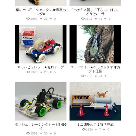
草レース用 シャコタン★痛車ホ
「ホチキス貸して下さい。はい、
ンダe
どうぞ♪」号
1850
22
0
1591
41
3
マッハビュレット★セロテープ
ロードナイト★ヘラクレスオオカ
ブト仕様
1343
28
5
1286
24
0
ダッシュ！レーシングカート‼︎ 496
ミニ四駆ねこ？猫？完成
号
1130
7
0
1503
36
0