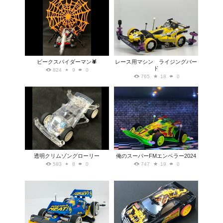
ビークスパイダーマン🕷️
レース用マシン ライジングバー
ド
824
9
0
765
18
0
透明クリムゾングローリー
俺のスーパーFMエンペラー2024
583
8
0
747
19
0