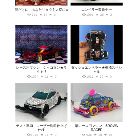
龍だけに、あなたリュウを大切にw
エンペラー製作中〜
761
14
0
1091
28
2
レース用マシン シャコタン★ラ
ダッシュエンペラー★棚橋スペシ
イキリ
ャル
1074
11
0
1011
16
0
テスト車両 レーザー刻印仕上げ
草レース用マシン BROWN
仕様
RACER
1018
21
0
936
18
16