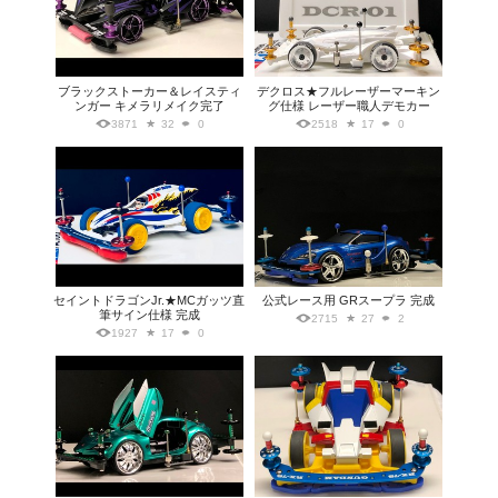
ブラックストーカー＆レイスティ
デクロス★フルレーザーマーキン
ンガー キメラリメイク完了
グ仕様 レーザー職人デモカー
3871
32
0
2518
17
0
セイントドラゴンJr.★MCガッツ直
公式レース用 GRスープラ 完成
筆サイン仕様 完成
2715
27
2
1927
17
0