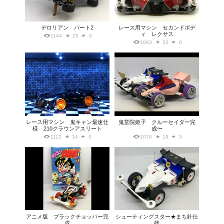
デロリアン パート2
レース用マシン セカンドボデ
ィ レクサス
1144
25
9
1063
32
0
レース用マシン 鬼キャン最速仕
鬼堂院姫子 クルーセイダー完
様 210クラウンアスリート
成〜
1112
14
0
1074
19
3
アニメ版 ブラックチョッパー完
シューティングスター★まち針仕
成
様