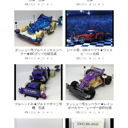
2324
27
0
1803
24
0
ダッシュ一号ブルーメッキエンペ
レース用 GRスープラ★ワイス
ラー★MCガッツ仕様完成
ピ・ハン仕様
1613
15
0
1709
12
0
ブルヘッドJr.★ブルドーザー二号
ダッシュ一号エンペラー★レイン
機 完成
ボーカラー・レーザー刻印仕様
1308
14
0
1628
21
0