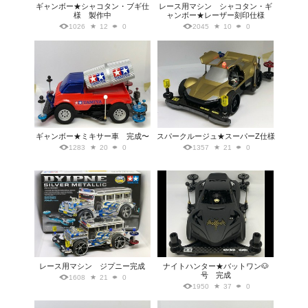
ギャンボー★シャコタン・ブギ仕
レース用マシン シャコタン・ギ
様 製作中
ャンボー★レーザー刻印仕様
1026
12
0
2045
10
0
ギャンボー★ミキサー車 完成〜
スパークルージュ★スーパーZ仕様
1283
20
0
1357
21
0
レース用マシン ジプニー完成
ナイトハンター★バットワン🐶
号 完成
1608
21
0
1950
37
0