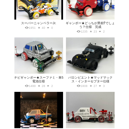
スーパーニャンペラーJr.
ギャンボー★どっちが男前⁉︎でしょ
う？仕様 完成
1951
40
0
1235
23
2
チビギャンボー★スーファミ・単5
バロンビエント★マッドマック
電池仕様
ス・インターセプター仕様
1499
28
2
1808
27
3