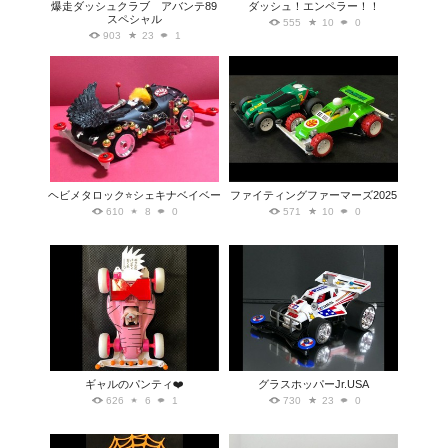
爆走ダッシュクラブ アバンテ89
ダッシュ！エンペラー！！
スペシャル
555
10
0
903
23
1
ヘビメタロック⭐️シェキナベイベー
ファイティングファーマーズ2025
610
8
0
571
10
0
ギャルのパンティ❤️
グラスホッパーJr.USA
626
6
1
730
23
0