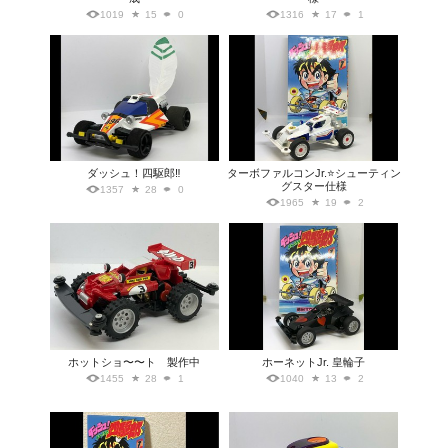
1019
15
0
1316
17
1
ダッシュ！四駆郎‼︎
ターボファルコンJr.⭐️シューティン
グスター仕様
1357
28
0
1965
19
2
ホットショ〜〜ト 製作中
ホーネットJr. 皇輪子
1455
28
1
1040
13
2