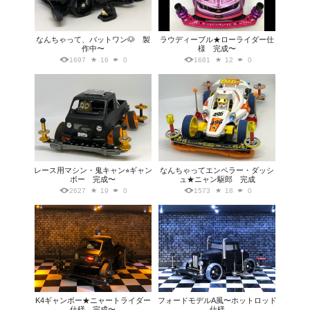
なんちゃって、バットワン🐶 製
ラウディーブル★ローライダー仕
作中〜
様 完成〜
1697
16
0
1681
12
0
レース用マシン・鬼キャン⭐︎ギャン
なんちゃってエンペラー・ダッシ
ボー 完成〜
ュ★ニャン駆郎 完成
2627
19
0
1573
18
0
K4ギャンボー★ニャートライダー
フォードモデルA風〜ホットロッド
仕様 完成〜
仕様