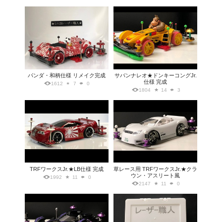
パンダ・和柄仕様 リメイク完成
サバンナレオ★ドンキーコングJr.
仕様 完成
1612
7
0
1804
14
3
TRFワークスJr.★LB仕様 完成
草レース用 TRFワークスJr.★クラ
ウン・アスリート風
1992
11
0
2147
11
0