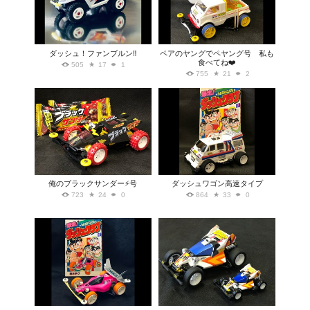
ダッシュ！ファンブルン‼︎
ペアのヤングでペヤング号 私も
食べてね❤️
505
17
1
755
21
2
俺のブラックサンダー⚡️号
ダッシュワゴン高速タイプ
723
24
0
864
33
0