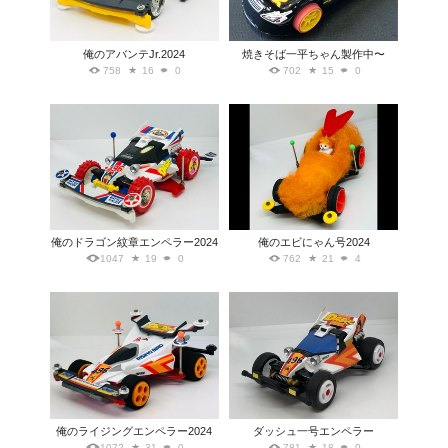
俺のアバンテJr.2024
焼きそば一平ちゃん製作中〜
758
16
0
702
15
0
俺のドラゴン紋章エンペラー2024
俺のエビにゃん号2024
1047
19
0
762
21
4
俺のライジングエンペラー2024
ダッシュ一号エンペラー
1072
31
0
781
18
0