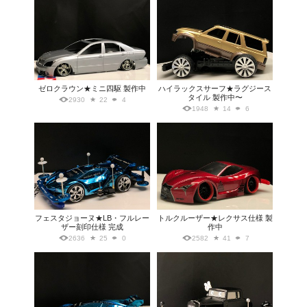
ゼロクラウン★ミニ四駆 製作中
ハイラックスサーフ★ラグジース
タイル 製作中〜
2930
22
4
1948
14
6
フェスタジョーヌ★LB・フルレー
トルクルーザー★レクサス仕様 製
ザー刻印仕様 完成
作中
2636
25
0
2582
41
7