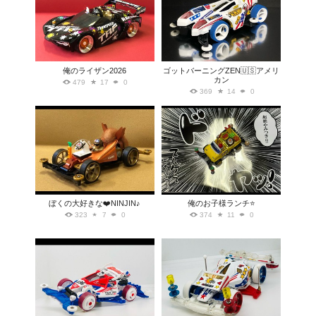
俺のライザン2026
ゴットバーニングZEN🇺🇸アメリ
カン
479
17
0
369
14
0
ぼくの大好きな❤️NINJIN♪
俺のお子様ランチ⭐️
323
7
0
374
11
0