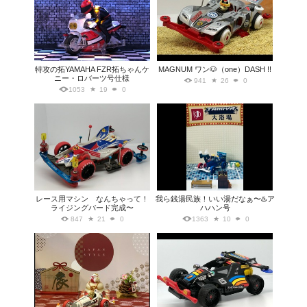
特攻の拓YAMAHA FZR拓ちゃんケ
MAGNUM ワン🐶（one）DASH !!
ニー・ロバーツ号仕様
941
26
0
1053
19
0
レース用マシン なんちゃって！
我ら銭湯民族！いい湯だなぁ〜♨️ア
ライジングバード完成〜
ハハン号
847
21
0
1363
10
0