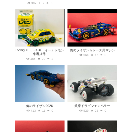
307
9
0
Tochigi e （トチギ イー）レモン
俺のライザン☆レース用マシン
牛乳🍋号
566
15
0
465
20
2
俺のライザン2026
紋章ドラゴンエンペラー
413
11
0
529
23
0