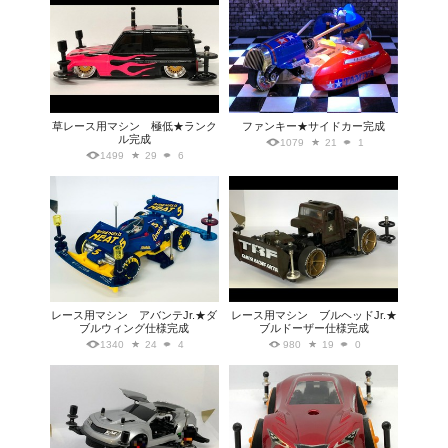
草レース用マシン 極低★ランク
ファンキー★サイドカー完成
ル完成
1079
21
1
1499
29
6
レース用マシン アバンテJr.★ダ
レース用マシン ブルヘッドJr.★
ブルウィング仕様完成
ブルドーザー仕様完成
1340
24
4
980
19
0