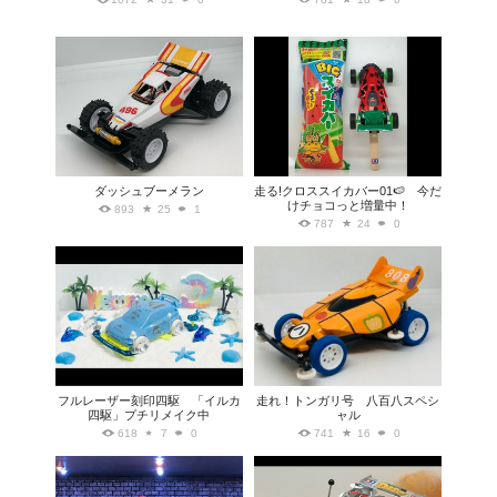
ダッシュブーメラン
走る!クロススイカバー01🍉 今だ
けチョコっと増量中！
893
25
1
787
24
0
フルレーザー刻印四駆 「イルカ
走れ！トンガリ号 八百八スペシ
四駆」プチリメイク中
ャル
618
7
0
741
16
0