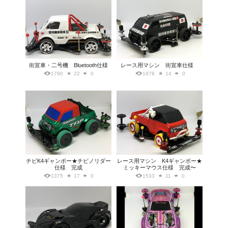
街宣車・二号機 Bluetooth仕様
レース用マシン 街宣車仕様
1790
22
0
1878
14
0
チビK4ギャンボー★チビノリダー
レース用マシン K4ギャンボー★
仕様 完成
ミッキーマウス仕様 完成〜
1375
17
0
1533
11
0