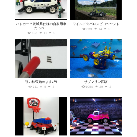
パトカー？茨城県仕様の自家用車
ワイルド☆バロンビヨ〜〜ント
だっぺ！
869
14
0
893
11
0
視力検査始めます♪号
サブマリン四駆
711
5
3
1054
29
2