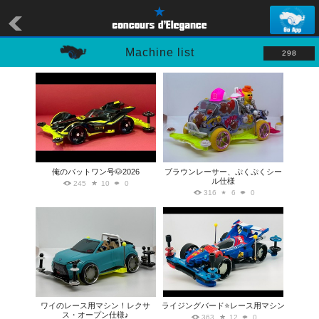
Machine list
298
俺のバットワン号🐶2026
ブラウンレーサー、ぷくぷくシー
ル仕様
245
10
0
316
6
0
ワイのレース用マシン！レクサ
ライジングバード⭐️レース用マシン
ス・オープン仕様♪
363
12
0