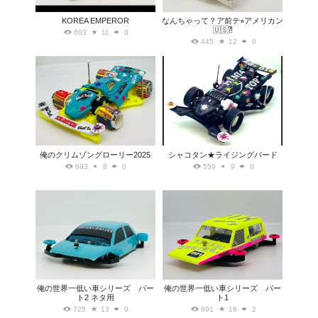
KOREA EMPEROR
なんちゃって？ア前テ⭐︎アメリカン
🇺🇸⁈
603
11
0
445
12
0
俺のクリムゾングローリー2025
シャコタン★ライジングバード
693
8
0
559
9
0
俺の世界一低い車シリーズ パー
俺の世界一低い車シリーズ パー
ト2 ネタ用
ト1
725
13
0
691
16
2