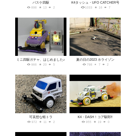
バスケ四駆
K4タッシュ・UFO CATCHER号
898
13
2
1033
16
7
ミニ四駆ガチャ、はじめました♪
夏の日の2023 ホライゾン
966
20
5
798
7
2
可哀想な軽トラ
K4・DASH！コア駆郎‼︎
972
11
2
955
19
0