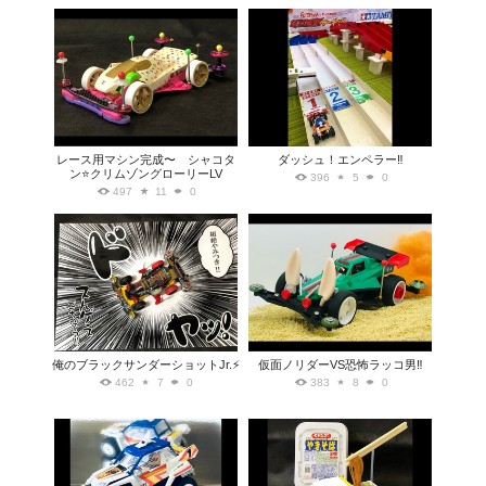
レース用マシン完成〜 シャコタ
ダッシュ！エンペラー‼︎
ン⭐️クリムゾングローリーLV
396
5
0
497
11
0
俺のブラックサンダーショットJr.⚡️
仮面ノリダーVS恐怖ラッコ男‼️
462
7
0
383
8
0