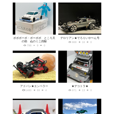
ボボボーボ・ボーボボ ところ天
デロリアン★でろりいや〜ん号
の助 ぬのミニ四駆
968
16
0
796
9
0
アドバン★エンペラー
★デコトラ★
1480
69
4
971
13
0