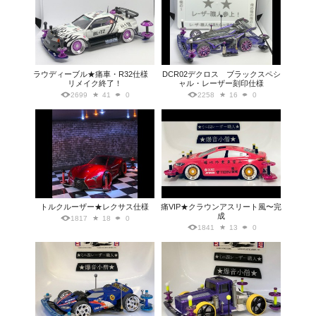
ラウディーブル★痛車・R32仕様
DCR02デクロス ブラックスペシ
リメイク終了！
ャル・レーザー刻印仕様
2699
41
0
2258
16
0
トルクルーザー★レクサス仕様
痛VIP★クラウンアスリート風〜完
成
1817
18
0
1841
13
0