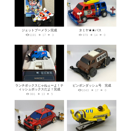
ジェットブーメラン完成
タミヤ★★バス
1191
17
3
979
14
0
ランチボックスじゃねぇーよ！テ
ピンポンダッシュ号 完成
ィッシュボックスだよ！完成
1043
17
0
991
13
5