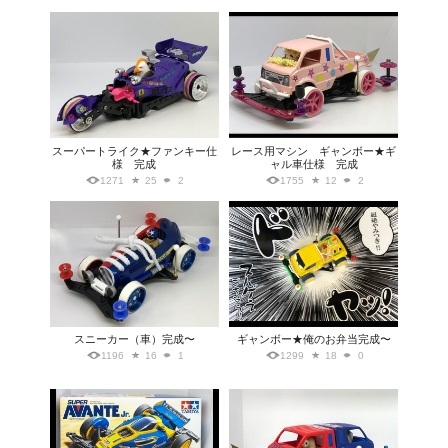
スーパートライク★ファンキー仕
レース用マシン ギャンボー★ギ
様 完成
ャル車仕様 完成
1271
25
2
1755
12
2
スニーカー（車）完成〜
ギャンボー★俺のお弁当完成〜
1196
16
1
1299
18
0