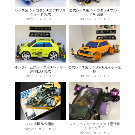
レース用 シャコタン★エアロソリ
公式レース用 シャコタン★ブルヘ
チュード 完成
ッドJr. 完成
2263
18
0
1742
14
0
ホンダe・公式レース用★レーザー
公式レース用 ホンダe★鬼キャン仕
刻印仕様 完成
様
1752
12
4
2220
17
1
パチ四駆 製作開始
ジョリージョーカー チョイ悪仕様
リメイク完了
2256
13
17
2003
16
0