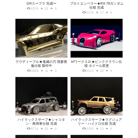
GRスープラ 完成〜
プロトエンペラー★RX-78ガンダム
仕様 完成
2374
22
0
2173
17
0
ラウディーブル★鬼滅の刃 我妻善
trfワークスJr.★ピンククラウン仕
逸仕様 製作中
様 ホイール変更
1829
11
3
2121
22
4
ハイラックスサーフ★シャコタ
ハイラックスサーフ★ラグジュア
ン・商用車仕様 完成
リー・ハイドロ仕様 完成
3774
32
0
2220
13
0