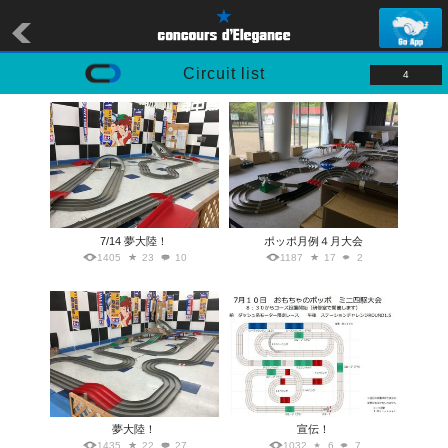
Circuit list
4
7/14 夢大陸！
ポッポ月例４月大会
1405
23
10
1187
17
2
夢大陸！
宣伝！
1435
22
27
1032
6
7