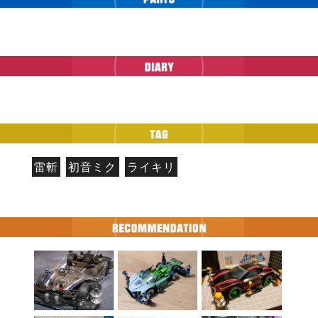
雷斬
初音ミク
ライキリ