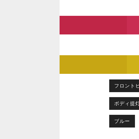
フロント
ボディ提
ブルー