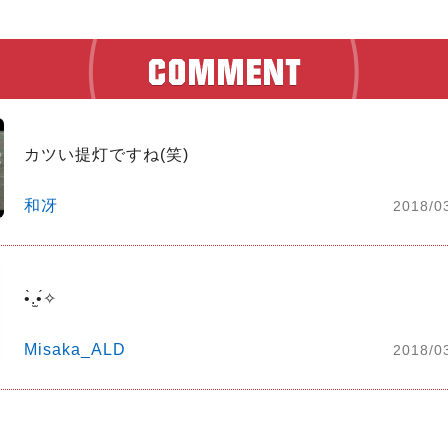
カツい提灯ですね(笑)
和冴
2018/0
•̀.̫•́✧
Misaka_ALD
2018/0