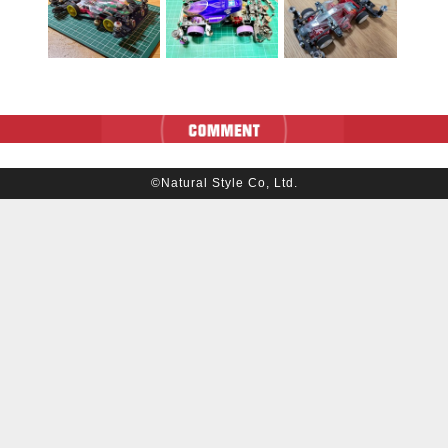
©Natural Style Co, Ltd.