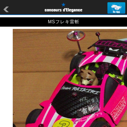
MSフレキ雷斬