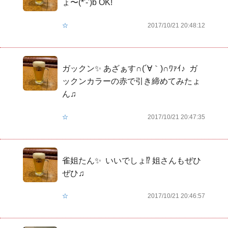
ょ〜(*'-')b OK!
☆
2017/10/21 20:48:12
ガックン✨ あざぁす∩(´∀｀)∩ﾜｧｲ♪  ガ
ックンカラーの赤で引き締めてみたょ
ん♫
☆
2017/10/21 20:47:35
雀姐たん✨  いいでしょ⁉️ 姐さんもぜひ
ぜひ♫
☆
2017/10/21 20:46:57