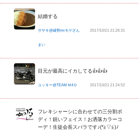
結婚する
ササキ@縁勢/㈱モゲざん
2017/10/21 21:26:31
まい
目元が最高にイカしてる👍👍👍  
ユッキー@TEAM Ｍ4Ｄ
2017/10/21 21:24:52
フレキシャーシに合わせての三分割ボ
ディ！鋭いフェイス！お洒落カラーコ
ーデ！生徒会長スバラです♪(*≧▽≦)ﾉ