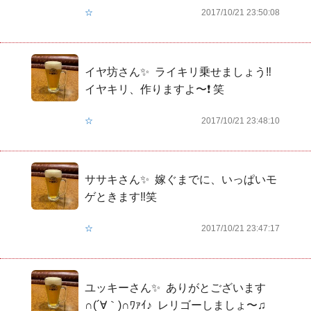
☆
2017/10/21 23:50:08
イヤ坊さん✨  ライキリ乗せましょう‼️  
イヤキリ、作りますよ〜❗️ 笑
☆
2017/10/21 23:48:10
ササキさん✨  嫁ぐまでに、いっぱいモ
ゲときます‼️笑
☆
2017/10/21 23:47:17
ユッキーさん✨  ありがとございます
∩(´∀｀)∩ﾜｧｲ♪  レリゴーしましょ〜♫