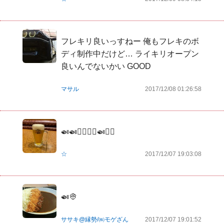
フレキリ良いっすねー 俺もフレキのボ
ディ制作中だけど… ライキリオープン
良いんでないかい GOOD
マサル
2017/12/08 01:26:58
🍛🍛👳‍♀️👳‍♀️🍛👳‍♀️
☆
2017/12/07 19:03:08
🍛👳
ササキ@縁勢/㈱モゲざん
2017/12/07 19:01:52