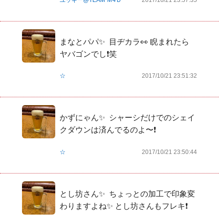
まなとパパ✨  目ヂカラ👀 睨まれたら
ヤバゴンでし❗️笑  
☆
2017/10/21 23:51:32
かずにゃん✨  シャーシだけでのシェイ
クダウンは済んでるのよ〜❗️
☆
2017/10/21 23:50:44
とし坊さん✨  ちょっとの加工で印象変
わりますよね✨ とし坊さんもフレキ❗️