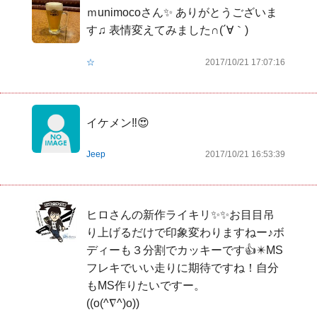
ｍunimocoさん✨ ありがとうございま
す♫ 表情変えてみました∩(´∀｀)
☆
2017/10/21 17:07:16
イケメン‼️😍
Jeep
2017/10/21 16:53:39
ヒロさんの新作ライキリ✨✨お目目吊
り上げるだけで印象変わりますねー♪ボ
ディーも３分割でカッキーです👍✴️MS
フレキでいい走りに期待ですね！自分
もMS作りたいですー。

((o(^∇^)o))   