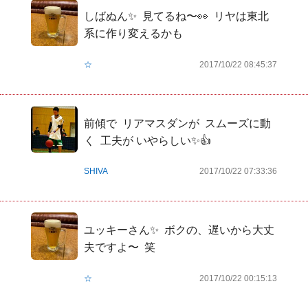
しばぬん✨  見てるね〜👀  リヤは東北
系に作り変えるかも
☆
2017/10/22 08:45:37
前傾で  リアマスダンが  スムーズに動
く  工夫が いやらしい✨👍
SHIVA
2017/10/22 07:33:36
ユッキーさん✨  ボクの、遅いから大丈
夫ですよ〜  笑
☆
2017/10/22 00:15:13