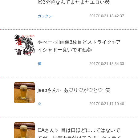
😍3分割なんてまたまたエロい😳
ガックン
2017/10/21 18:42:37
やべーっ‼️画像3枚目どストライク✨ア
イシャドー良いですね👍
雀
2017/10/21 18:34:33
jeepさん✨  あ♡り♡が♡と♡  笑
☆
2017/10/21 17:10:40
CAさん✨  目は口ほどに…ではないで
すが、目ヂカラ付けてみました♫ ライ