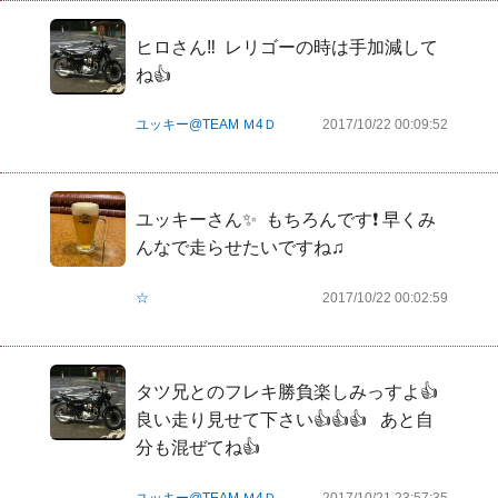
ヒロさん‼️  レリゴーの時は手加減して
ね👍  
ユッキー@TEAM Ｍ4Ｄ
2017/10/22 00:09:52
ユッキーさん✨  もちろんです❗️ 早くみ
んなで走らせたいですね♫
☆
2017/10/22 00:02:59
タツ兄とのフレキ勝負楽しみっすよ👍   
良い走り見せて下さい👍👍👍   あと自
分も混ぜてね👍
ユッキー@TEAM Ｍ4Ｄ
2017/10/21 23:57:35