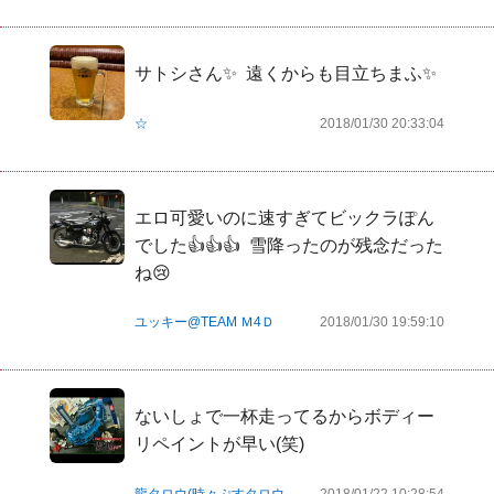
サトシさん✨  遠くからも目立ちまふ✨
☆
2018/01/30 20:33:04
エロ可愛いのに速すぎてビックラぽん
でした👍👍👍  雪降ったのが残念だった
ね😢
ユッキー@TEAM Ｍ4Ｄ
2018/01/30 19:59:10
ないしょで一杯走ってるからボディー
リペイントが早い(笑)
龍タロウ(時々ぷすタロウ
2018/01/22 10:28:54