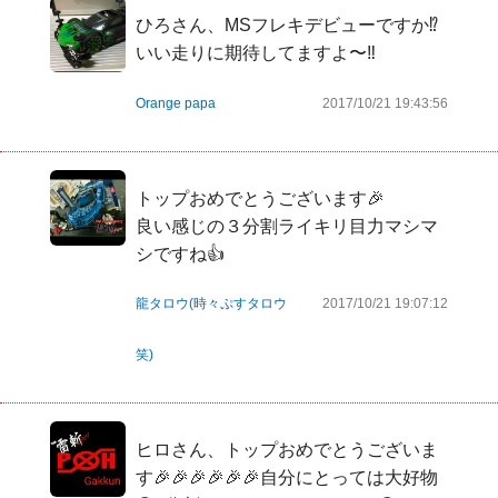
ひろさん、MSフレキデビューですか⁉️
いい走りに期待してますよ〜‼️
Orange papa
2017/10/21 19:43:56
トップおめでとうございます🎉

良い感じの３分割ライキリ目力マシマ
シですね👍
龍タロウ(時々ぷすタロウ
2017/10/21 19:07:12
笑)
ヒロさん、トップおめでとうございま
す🎉🎉🎉🎉🎉🎉自分にとっては大好物