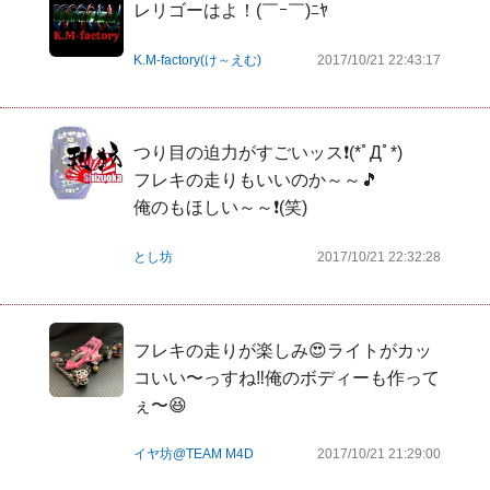
レリゴーはよ！(￣ｰ￣)ﾆﾔ
K.M-factory(け～えむ)
2017/10/21 22:43:17
つり目の迫力がすごいッス❗(*ﾟДﾟ*)

フレキの走りもいいのか～～🎵

俺のもほしい～～❗(笑)
とし坊
2017/10/21 22:32:28
フレキの走りが楽しみ😍ライトがカッ
コいい〜っすね‼️俺のボディーも作って
ぇ〜😆
イヤ坊@TEAM M4D
2017/10/21 21:29:00