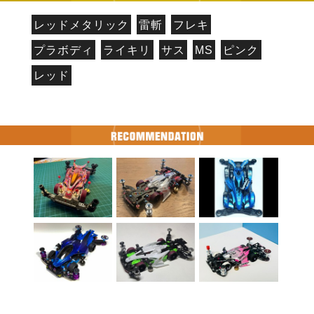
レッドメタリック
雷斬
フレキ
プラボディ
ライキリ
サス
MS
ピンク
レッド