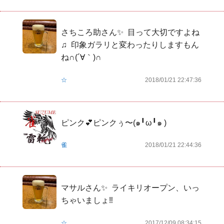
さちころ助さん✨  目って大切ですよね
♫  印象ガラリと変わったりしますもん
ね∩(´∀｀)∩
☆
2018/01/21 22:47:36
ピンク💕ピンクぅ〜(๑╹ω╹๑ )
雀
2018/01/21 22:44:36
マサルさん✨  ライキリオープン、いっ
ちゃいましょ‼️
☆
2017/12/09 08:34:15