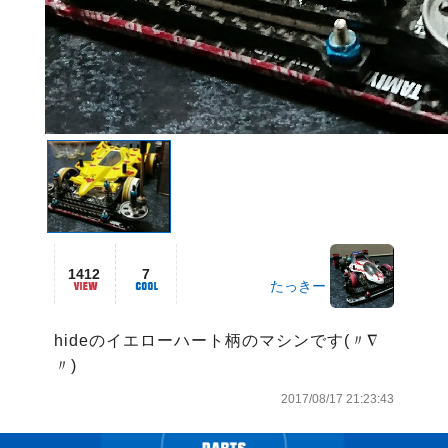
1412
7
たっきー
hideのイエローハート柄のマシンです(〃∇
〃)
2017/08/17 21:23:43