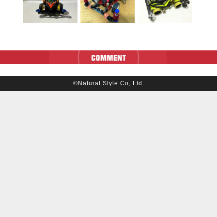
©Natural Style Co, Ltd.