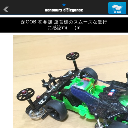
深COB 初参加 運営様のスムーズな進行
に感謝m(_ _)m