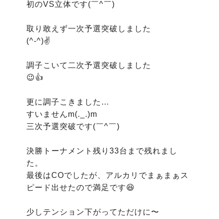
初のVS立体です(￣^￣)ゞ

取り敢えず一次予選突破しました

(^-^)✌️

調子こいて二次予選突破しました

😉👍

更に調子こきました…

すいませんm(._.)m

三次予選突破です(￣^￣)ゞ

決勝トーナメント残り33台まで残れまし
た。

最後はCOでしたが、アルカリでまぁまぁス
ピード出せたので満足です😆

少しテンション下がってただけに〜
