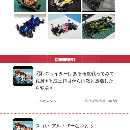
昭和のライダーはある程度戦ってみて
変身✴平成三作目からは敵と遭遇した
ら変身✴
モベカスタム
2020/05/29 01:36:58
スゴい‼️アルトザーないとっ‼️