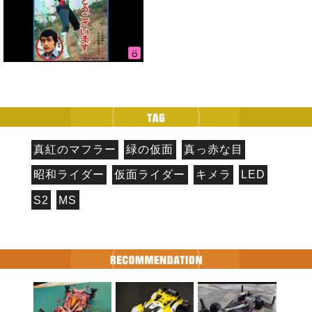
真紅のマフラー
緑の仮面
真っ赤な目
昭和ライダー
仮面ライダー
キメラ
LED
S2
MS